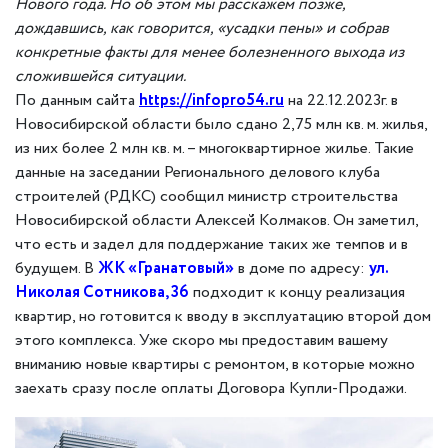
Нового года.
Но
об этом мы расскажем позже,
дождавшись
, как говорится, «усадки пены» и
собрав
конкретные факты для менее болезненного выхода из
сложившейся ситуации.
По данным сайта
https
://
infopro
54.
ru
на 22.12.2023г. в
Новосибирской области было сдано 2,75 млн кв. м. жилья,
из них более 2 млн кв. м. – многоквартирное жилье. Такие
данные на заседании Регионального делового клуба
строителей (РДКС) сообщил министр строительства
Новосибирской области Алексей Колмаков. Он заметил,
что есть и задел для поддержание таких же темпов и в
будущем. В
ЖК «Гранатовый»
в доме по адресу:
ул.
Николая Сотникова, 36
подходит к концу реализация
квартир, но готовится к вводу в эксплуатацию второй дом
этого комплекса. Уже скоро мы предоставим вашему
вниманию новые квартиры с ремонтом, в которые можно
заехать сразу после оплаты Договора Купли-Продажи.