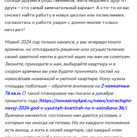
соседи друзей и родственников, жить недалеко друг от
друга – это самый замечательный вариант. А кто-то из вас
сможет найти работу в новых школах или поликлинике,
согласитесь о работе рядом с домом многие только
мечтают!
Новый 2
024 год только начался, у вас впереди много
времени, но откладывать решение или осуществление
своей заветной мечты в долгий ящик мы вам не советуем.
Звоните, приходите к нам, выбирайте квартиру и в
скором времени вы уже будете принимать гостей на
новоселье
в новенькой и уютной квартире
.
Кому нужна
площадь побольше – обратите внимание на
2-комнатные
76
кв.м
.
О такой планировке мы писали в декабре
прошлого года (
https://novostroykpd.ru/news/vstrechajte-
novyj-2024-god-v-uyutnyh-kvartirah-na-n-sotnikova-36/
)
.
Времена меняются, постоянно нам даются условия, к
которым мы иногда не готовы. Но из каждого положения
есть выход, а жить в своей квартире, где каждый член