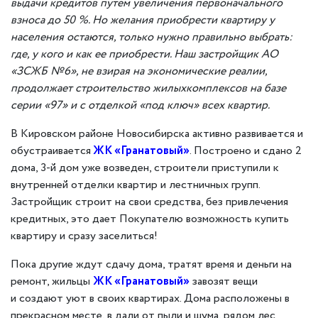
выдачи кредитов путем увеличения первоначального
взноса до 50 %.
Но желания
приобрести квартиру у
населения остаются, только нужно правильно выбрать:
где, у кого и как ее приобрести. Наш застройщик АО
«
ЗС
ЖБ №6»
,
не взирая на экономические реалии,
продолжает строит
ельство
жилы
х
комплекс
ов на базе
се
рии «97»
и с отделкой «под ключ»
всех квартир
.
В Кировском районе Новосибирска активно развивается и
обустраивается
ЖК «Гранатовый»
. Построено и сдано 2
дома, 3-й дом уже возведен, строители приступили к
внутренней отделки квартир и лестничных групп.
Застройщик строит на свои средства, без привлечения
кредитных, это дает Покупателю возможность купить
квартиру и сразу заселиться!
Пока другие ждут сдачу дома, тратят время и деньги на
ремонт, жильцы
ЖК «Гранатовый»
завозят вещи
и создают уют в своих квартирах. Дома расположены в
прекрасном месте, в дали от пыли и шума, рядом лес