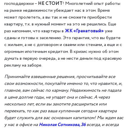
господдержки –
НЕ СТОИТ
! Многолетний опыт работы
на рынке недвижимости убеждает нас в этом. Время
может пролететь, а вы так и не сможете приобрести
квартиру, т.к. в нужный момент на это не решились. Еще
раз напомним, что квартиры в
ЖК «Гранатовый»
уже
сданы и готовы к заселению. Это гарантия, что вы будете
с жильем, а не с договором и сваями или стенами, а еще и с
огромным ипотечным кредитом. В кризис нужно об этом
думать в первую очередь, а не нести деньги под красивую
рекламу на заборе.
Принимайте взвешенные решения, просчитывайте все
свои возможности, покупайте именно то, что нравится
,
и
,
главное,
вам сейчас по карману. Недвижимость не падала
в цене долгие годы, не упадет она и сейчас. А через
несколько лет, если вы захотите расшириться или
переехать, то как раз ваша
купленная сегодня
квартира
будет служить для вас основным капиталом! Мы ждем вас
у нас в офисе на
Николая Сотникова, 36
всегда
,
и всегда