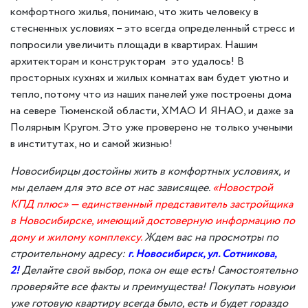
комфортного жилья, понимаю, что жить человеку в
стесненных условиях – это всегда определенный стресс и
попросили увеличить площади в квартирах. Нашим
архитекторам и конструкторам это удалось! В
просторных кухнях и жилых комнатах вам будет уютно и
тепло, потому что из наших панелей уже построены дома
на севере Тюменской области, ХМАО И ЯНАО, и даже за
Полярным Кругом. Это уже проверено не только учеными
в институтах, но и самой жизнью!
Новосибирцы достойны жить в комфортных условиях,
и
мы делаем для это все от нас зависящее.
«
Новострой
КПД плюс»
—
единственный представитель застройщика
в Новосибирске
, имеющий достоверную информацию по
дому и жилому комплексу
.
Ждем вас на просмотры
по
строительному адресу
:
г. Новосибирск, ул. Сотникова,
2
!
Делайте свой выбор, пока он еще есть!
Самостоятельно
проверяйте
все факты и преимущества! Покупать
новую
и
уже
готовую квартиру всегда было, есть и будет гораздо