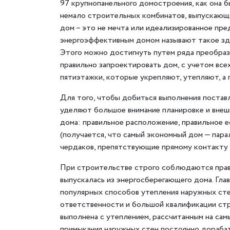
97 крупнопанельного домостроения, как она б
немало строительных комбинатов, выпускающи
дом – это не мечта или идеализированное пр
энергоэффективным домом называют такое зда
Этого можно достигнуть путем ряда преобразо
правильно запроектировать дом, с учетом вс
пятиэтажки, которые укрепляют, утепляют, а 
Для того, чтобы добиться выполнения постав
уделяют большое внимание планировке и внеш
дома: правильное расположение, правильное 
(получается, что самый экономный дом — пара
чердаков, препятствующие прямому контакту
При строительстве строго соблюдаются прави
выпускалась из энергосберегающего дома. Гла
популярных способов утепления наружных ст
ответственности и большой квалификации стро
выполнена с утеплением, рассчитанным на сам
примыкания наружных стен постоянно дораба