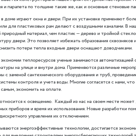
 и парапета по толщине такие же, как и основные стеновые па
в доме играют окна и двери. При их установке применяют бол
или для пластиковых рам делают с воздушными каналами. В на
 природный материал, чем пластик — дерево и тройной стекл
туру двери. Это позволяет избежать образования сквозняков и
 снизить потери тепла входные двери оснащают доводчиками.
й экономии теплоресурсов ученые занимаются автоматизацией
ратуры на улице и внутри дома. Применяются различные меро
аны с заменой сантехнического оборудования и труб, проведен
системы контроля и учета воды. Многие согласятся с нами, чт
самым, экономить на оплате.
относится к освещению. Каждый из нас на своем месте может
ных приборов и время их использования. Новые разработки по
 дискретного управления их отключением.
вываются энергоэффективные технологии, достигается экономи
Но для внедрения строителями энергосберегающих технологий 