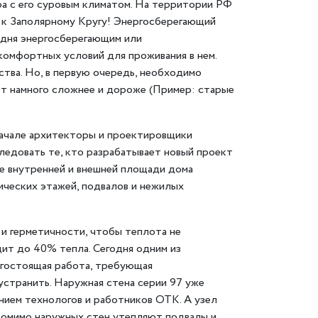
ра с его суровым климатом. На территории РФ
у к Заполярному Кругу! Энергосберегающий
одня энергосберегающим или
омфортных условий для проживания в нем.
ства. Но, в первую очередь, необходимо
ет намного сложнее и дороже (Пример: старые
начале архитекторы и проектировщики
ледовать те, кто разрабатывает новый проект
е внутренней и внешней площади дома
ических этажей, подвалов и нежилых
и герметичности, чтобы теплота не
дит до 40% тепла. Сегодня одним из
огостоящая работа, требующая
устранить. Наружная стена серии 97 уже
ением технологов и работников ОТК. А узел
Помимо наружных стен утепляют подвалы и