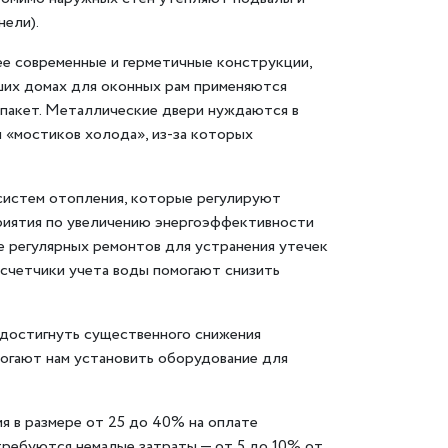
нели).
ее современные и герметичные конструкции,
ших домах для оконных рам применяются
опакет. Металлические двери нуждаются в
 «мостиков холода», из-за которых
 систем отопления, которые регулируют
приятия по увеличению энергоэффективности
ие регулярных ремонтов для устранения утечек
о счетчики учета воды помогают снизить
 достигнуть существенного снижения
могают нам установить оборудование для
я в размере от 25 до 40% на оплате
требуются немалые затраты — от 5 до 10% от