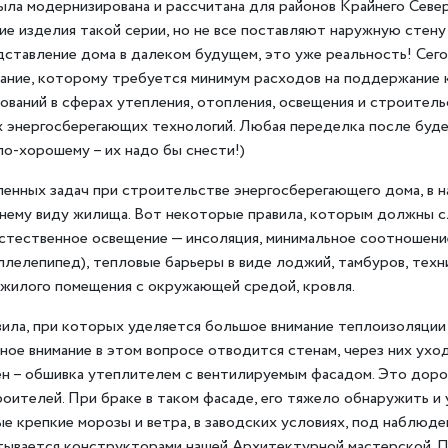
ыла модернизирована и рассчитана для районов Крайнего Севе
е изделия такой серии, но не все поставляют наружную стен
едставление дома в далеком будущем, это уже реальность! Сег
ние, которому требуется минимум расходов на поддержание к
ваний в сферах утепления, отопления, освещения и строитель
ех энергосберегающих технологий. Любая переделка после буд
по-хорошему – их надо бы снести!)
ленных задач при строительстве энергосберегающего дома, в 
нему виду жилища. Вот некоторые правила, которым должны с
естественное освещение — инсоляция, минимальное соотношени
ллелепипед), тепловые барьеры в виде лоджий, тамбуров, техн
 жилого помещения с окружающей средой, кровля.
ла, при которых уделяется большое внимание теплоизоляции 
вное внимание в этом вопросе отводится стенам, через них ухо
ен – обшивка утеплителем с вентилируемым фасадом. Это дор
ителей. При браке в таком фасаде, его тяжело обнаружить и 
ые крепкие морозы и ветра, в заводских условиях, под наблюд
тывается конструкторами нашей Архитектурной мастерской. 