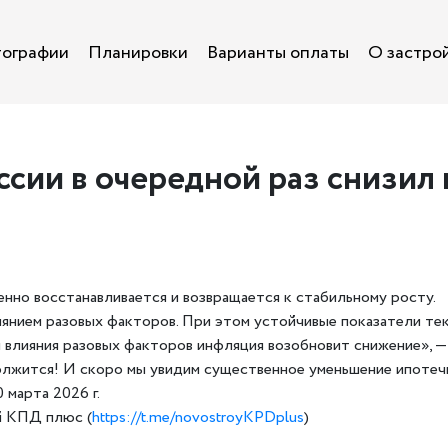
ографии
Планировки
Варианты оплаты
О застро
оссии в очередной раз снизил
енно восстанавливается и возвращается к стабильному росту.
иянием разовых факторов. При этом устойчивые показатели тек
 влияния разовых факторов инфляция возобновит снижение», —
олжится! И скоро мы увидим существенное уменьшение ипотеч
марта 2026 г.
й КПД плюс (
https://t.me/novostroyKPDplus
)