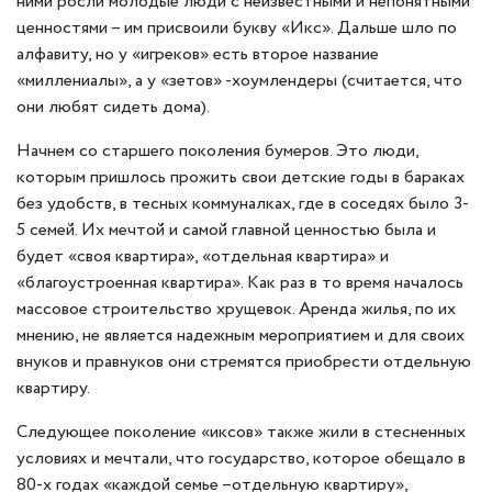
ними росли молодые люди с неизвестными и непонятными
ценностями – им присвоили букву «Икс». Дальше шло по
алфавиту, но у «игреков» есть второе название
«миллениалы», а у «зетов» -хоумлендеры (считается, что
они любят сидеть дома).
Начнем со старшего поколения бумеров. Это люди,
которым пришлось прожить свои детские годы в бараках
без удобств, в тесных коммуналках, где в соседях было 3-
5 семей. Их мечтой и самой главной ценностью была и
будет «своя квартира», «отдельная квартира» и
«благоустроенная квартира». Как раз в то время началось
массовое строительство хрущевок. Аренда жилья, по их
мнению, не является надежным мероприятием и для своих
внуков и правнуков они стремятся приобрести отдельную
квартиру.
Следующее поколение «иксов» также жили в стесненных
условиях и мечтали, что государство, которое обещало в
80-х годах «каждой семье –отдельную квартиру»,