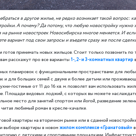
ебраться в другое жилье, не редко возникает такой вопрос: к
ройки. А почему? Да потому, что любую новостройку нужно жда
 на рынке новостроек Новосибирска многое меняется. И есл
ете вариант под свои запросы и въедете сразу же после сделк
и готов принимать новых жильцов. Стоит только позвонить по 
 вам расскажут про все варианты
1-, 2- и 3-комнатных квартир
в
ных планировок с функциональными пространствами для любых
к и для больших семей с двумя и более детьми или проживающ
ухни-гостиные от 11 до 16 кв. м. позволят вам использовать жи
ие. Площади видовых лоджий, с которых вы можете наслаждать
ьное место для занятий спортом или йогой, разведение зелен
 читая любимый роман в кресле-качалке.
товой квартиры на вторичном рынке или в сданной новостройк
ри выборе квартиры в новом
жилом комплексе «Гранатовый»
в
иторию с детскими и спортивными площадками. Инфраструктур