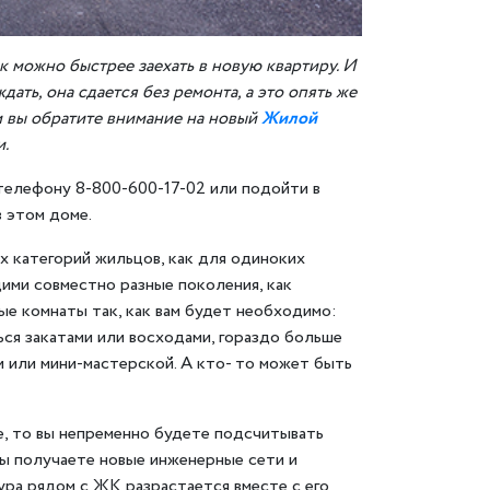
ак можно быстрее заехать в новую квартиру. И
ть, она сдается без ремонта, а это опять же
и вы обратите внимание на новый
Жилой
и.
телефону 8-800-600-17-02 или подойти в
 этом доме.
 категорий жильцов, как для одиноких
ими совместно разные поколения, как
лые комнаты так, как вам будет необходимо:
ся закатами или восходами, гораздо больше
и или мини-мастерской. А кто- то может быть
е, то вы непременно будете подсчитывать
ы получаете новые инженерные сети и
а рядом с ЖК разрастается вместе с его