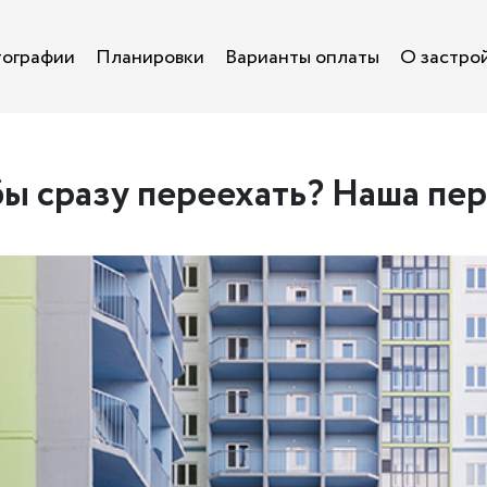
ографии
Планировки
Варианты оплаты
О застро
ы сразу переехать? Наша пер