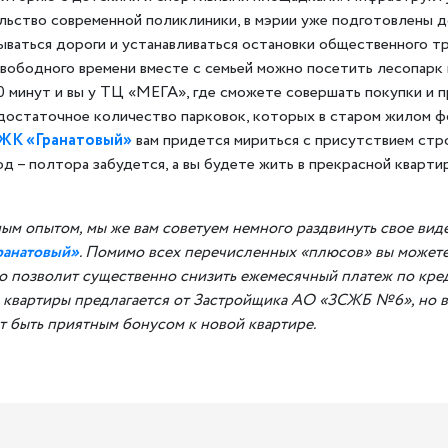
льство современной поликлиники, в мэрии уже подготовлены д
ваться дороги и устанавливаться остановки общественного т
ободного времени вместе с семьей можно посетить лесопарк и
0 минут и вы у ТЦ «МЕГА», где сможете совершать покупки и 
достаточное количество парковок, которых в старом жилом фон
ЖК «Гранатовый»
вам придется мириться с присутствием стр
д – полтора забудется, а вы будете жить в прекрасной кварти
м опытом, мы же вам советуем немного раздвинуть свое виде
ранатовый»
. Помимо всех перечисленных «плюсов» вы можете
о позволит существенно снизить ежемесячный платеж по кре
а квартиры предлагается от Застройщика АО «ЗСЖБ №6», но 
ет быть приятным бонусом к новой квартире.