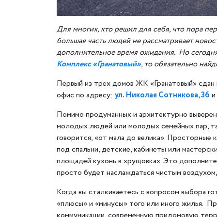
Для многих, кто решил для себя, что пора пер
большая часть людей не рассматривает новост
дополнительное время ожидания. Но сегодня
Комплекс «Гранатовый»
, то обязательно найд
Первый из трех домов ЖК «Гранатовый» сдан 
офис по адресу:
ул. Николая Сотникова, 36
и
Помимо продуманных и архитектурно выверен
молодых людей или молодых семейных пар, та
говорится, «от мала до велика». Просторные к
под спальни, детские, кабинеты или мастерск
площадей кухонь в хрущовках. Это дополнител
просто будет наслаждаться чистым воздухом,
Когда вы сталкиваетесь с вопросом выбора го
«плюсы» и «минусы» того или иного жилья. П
коммуникации, современную придомовую терр