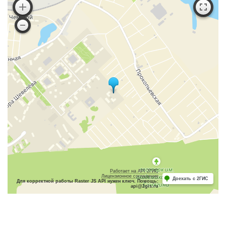
Работает на API 2ГИС
Лицензионное соглашение
Доехать с 2ГИС
Для корректной работы Raster JS API нужен ключ. Помощь:
api@2gis.ru